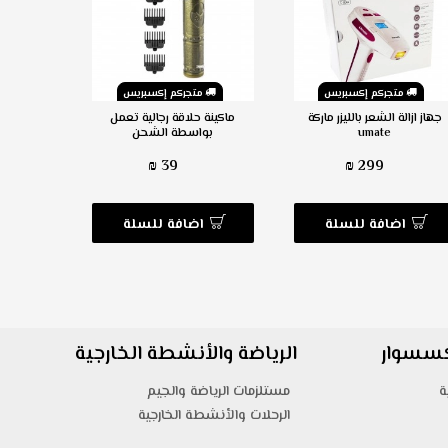
متجركم إكسبريس
متجركم إكسبريس
م
جهاز ازالة الشعر بالليزر ماركة
ماكينة حلاقة رجالية تعمل
جهاز المس
umate
بواسطة الشحن
لع
39 ₪
299 ₪
اضافة للسلة
اضافة للسلة
ا
اكسسوار
الرياضة والأنشطة الخارجية
ة
مستلزمات الرياضة والجيم
الرحلات والأنشطة الخارجية