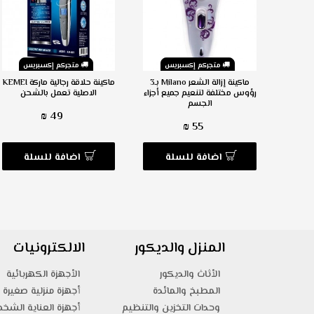
س
متجركم إكسبريس
متجركم إكسبريس
قدمين
ماكينة إزالة الشعر Milano بـ3
ماكينة حلاقة رجالية ماركة KEMEI
رؤوس مختلفة لتنعيم جميع أجزاء
الاصلية تعمل بالشحن
الجسم
49 ₪
55 ₪
ة
اضافة للسلة
اضافة للسلة
المنزل والديكور
الالكترونيات
الأثاث والديكور
الأجهزة الكهربائية
المطبخ والمائدة
أجهزة منزلية صغيرة
وحدات التخزين والتنظيم
أجهزة العناية الشخ