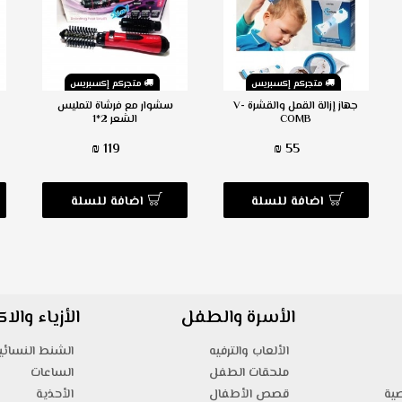
متجركم إكسبريس
متجركم إكسبريس
جهاز إزالة القمل والقشرة V-
سشوار مع فرشاة لتمليس
COMB
الشعر 2*1
119 ₪
55 ₪
اضافة للسلة
اضافة للسلة
الأسرة والطفل
الأزياء وال
الألعاب والترفيه
الشنط النسائي
ملحقات الطفل
الساعات
صية
قصص الأطفال
الأحذية