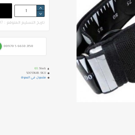
تاريخ التسليم المتوقع : 07-08 - 11-08
00970 5 6630 2150
63
Stock:
50059648
SKU:
مشمول في العمولة