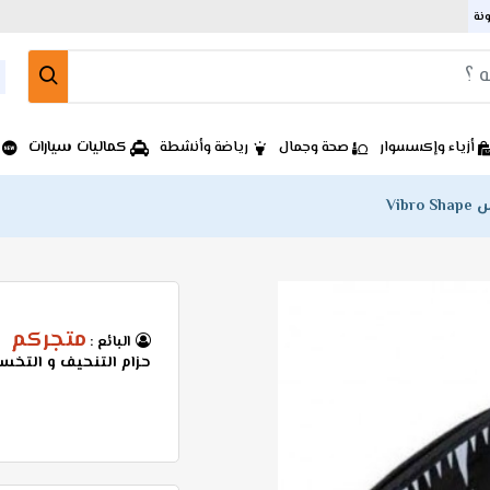
ونة
كماليات سيارات
أزياء وإكسسوار
صحة وجمال
رياضة وأنشطة
Vib
متجركم
البائع :
حزام التنحيف و التخسيس Shape