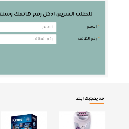
للطلب السريع، ادخل رقم هاتفك وسنت
الاسم
رقم الهاتف
قد يعجبك ايضا