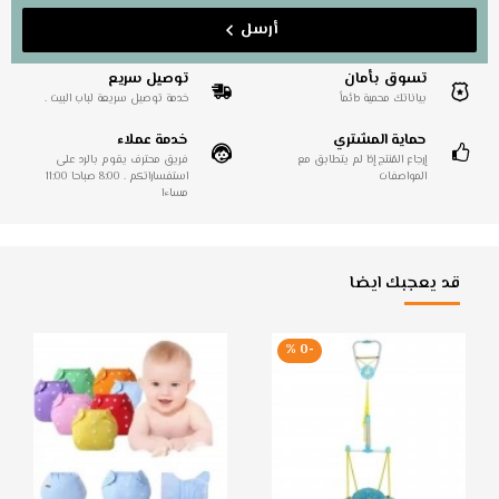
أرسل
تسوق بأمان
توصيل سريع
بياناتك محمية دائماً
خدمة توصيل سريعة لباب البيت .
حماية المشتري
خدمة عملاء
إرجاع المُنتج إذا لم يتطابق مع
فريق محترف يقوم بالرد على
المواصفات
استفساراتكم . 8:00 صباحا 11:00
مساءا
قد يعجبك ايضا
-0 %