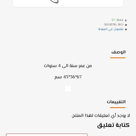
97
Stock:
500411316
SKU:
مشمول في العمولة
الوصف
من عمر سنة الى 4 سنوات
67*36*43 سم
التقييمات
لا يوجد أي تعليقات لهذا المنتج.
كتابة تعليق