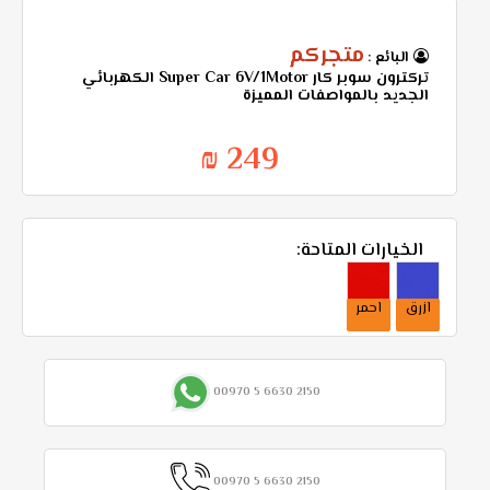
متجركم
البائع :
تركترون سوبر كار Super Car 6V/1Motor الكهربائي
الجديد بالمواصفات المميزة
249 ₪
الخيارات المتاحة:
ازرق
احمر
00970 5 6630 2150
00970 5 6630 2150