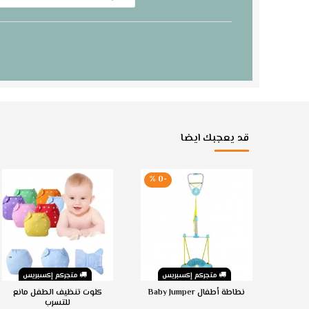
قد يعجبك ايضا
مبيعا
-0 %
-6
س
متجركم إكسبريس
متجركم إكسبريس
طنة من
نطاطة أطفال Baby Jumper
كلوت تنظيف الطفل مانع
ن
للتسرب