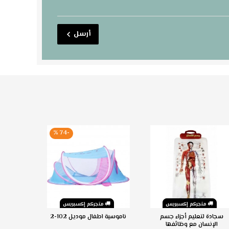
أرسل
-74 %
متجركم إكسبريس
متجركم إكسبريس
م
سجادة لتعليم أجزاء جسم
ناموسية اطفال موديل 102-2
سرير أ
الإنسان مع وظائفها