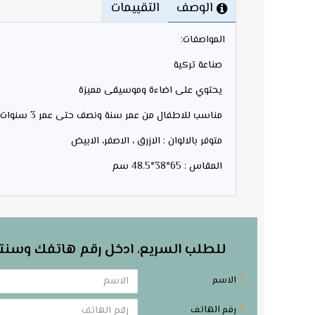
الوصف
التقييمات
المواصفات:
صناعة تركية
يحتوي على اضاءة وموسيقى مميزة
مناسب للاطفال من عمر سنة ونصف حتى عمر 3 سنوات
متوفر بالالوان : الازرق ، الاصفر، الابيض
المقاس : 65*38*48.5 سم
للطلب السريع، ادخل رقم هاتفك وسنت
الاسم
رقم الهاتف