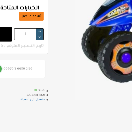
الخيارات المتاحة:
اسود و احمر
تاريخ التسليم المتوقع : 06-08 - 10-08
00970 5 6630 2150
81
Stock:
50039211
SKU:
مشمول في العمولة