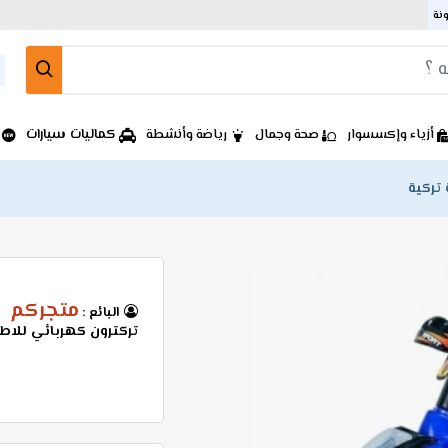
ونة
كماليات سيارات
أزياء وإكسسوار
صحة وجمال
رياضة وأنشطة
تركية
متجركم
البائع :
تركترون كهربائي للاط