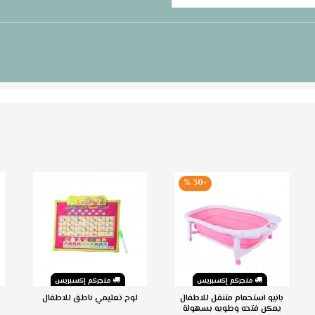
-30 %
متجركم إكسبريس
متجركم إكسبريس
بانيو استحمام متنقل للاطفال
لوح تعليمي ناطق للاطفال
يمكن فتحه وطويه بسهولة