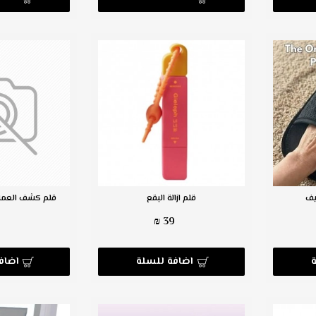
يف
قلم ازالة البقع
قلم كشف العملات
₪
39 ₪
اضافة للسلة
اضاف