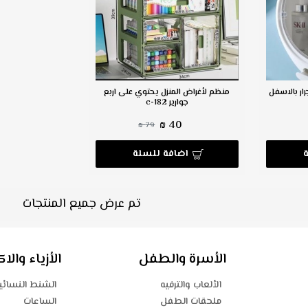
ار بالاسفل
منظم لأغراض المنزل يحتوي على اربع
جوارير c-182
40 ₪
79 ₪
اضافة للسلة
تم عرض جميع المنتجات
الأسرة والطفل
الأزياء وال
الألعاب والترفيه
الشنط النسائي
ملحقات الطفل
الساعات