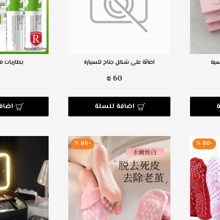
ية
اضائة على شكل جناح للسيارة
بطاريات ق
₪
60 ₪
اضافة للسلة
اضاف
-80 %
-80 %