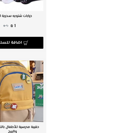
جرابات شتويه سحرية c-161
1 ₪
5 ₪
اضافة للسلة
حقيبة مدرسية للأطفال باللو
والبيج