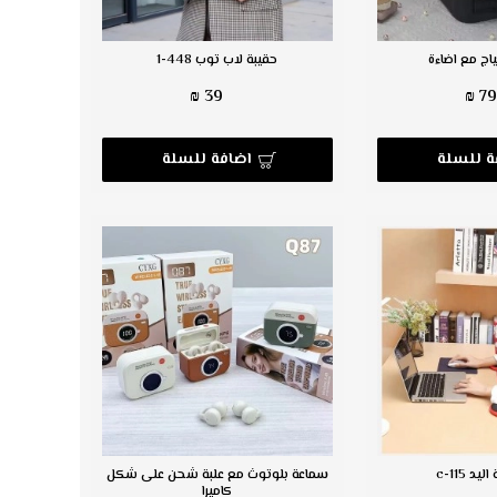
اج مع اضاءة
حقيبة لاب توب 448-1
39 ₪
79 ₪
ة للسلة
اضافة للسلة
يد c-115
سماعة بلوتوث مع علبة شحن على شكل
كاميرا