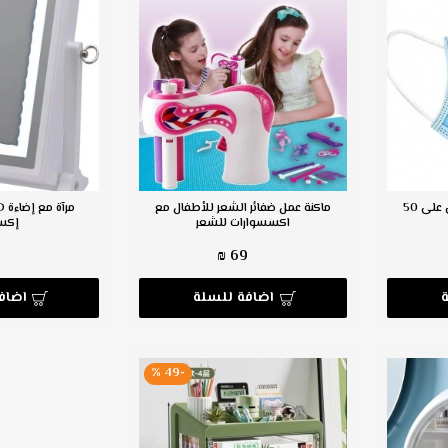
كمامة طبية (البكيج يحتوي على 50
ماكنة عمل ضفائر الشعر للأطفال مع
اكسسوارات للشعر
إكس
₪
69 ₪
اضافة للسلة
اضاف
-49 %