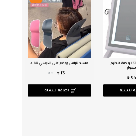
مرآة مع إضاءة LED و دفة تنظيم
مسند للراس يوضع على الكرسي a-60
سوار
13 ₪
15 ₪
95 
ة للسلة
اضافة للسلة