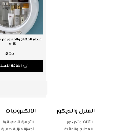
منظم المكياج والعطور مع جر
c-18
35 ₪
اضافة للسلة
المنزل والديكور
الالكترونيات
الأثاث والديكور
الأجهزة الكهربائية
المطبخ والمائدة
أجهزة منزلية صغيرة