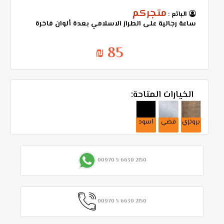
متجركم
البائع :
ساعة رجالية على الطراز الاسلامي بعدة ألوان فاخرة
85 ₪
الخيارات المتاحة:
برونزي
فضي
اسود
00970 5 6630 2150
00970 5 6630 2150