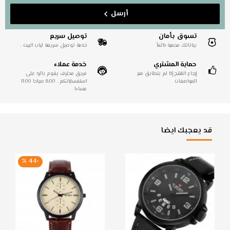
أرسل
تسوق بأمان
توصيل سريع
بياناتك محمية دائماً
خدمة توصيل سريعة لباب البيت .
حماية المشتري
خدمة عملاء
إرجاع المُنتج إذا لم يتطابق مع
فريق محترف يقوم بالرد على
المواصفات
استفساراتكم . 8:00 صباحا 11:00
مساءا
قد يعجبك ايضا
-44 %