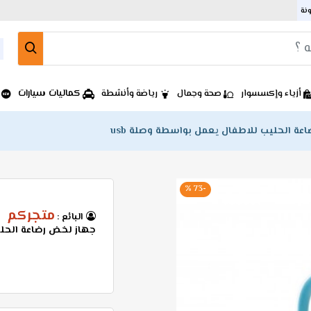
ونة
كماليات سيارات
أزياء وإكسسوار
صحة وجمال
رياضة وأنشطة
عة الحليب للاطفال يعمل بواسطة وصلة usb
-73 %
متجركم
البائع :
جهاز لخض رضاعة الحلي