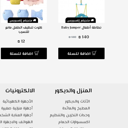
س
متجركم إكسبريس
متجركم إكسبريس
طنة من
نطاطة أطفال Baby Jumper
كلوت تنظيف الطفل مانع
ن
للتسرب
140 ₪
140 ₪
12 ₪
ة
اضافة للسلة
اضافة للسلة
المنزل والديكور
الالكترونيات
الأثاث والديكور
الأجهزة الكهربائية
المطبخ والمائدة
أجهزة منزلية صغيرة
وحدات التخزين والتنظيم
أجهزة العناية الشخ
اكسسوارات الحمام
الهواتف والاجهزة ال