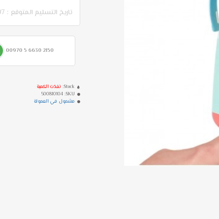
تاريخ التسليم المتوقع : 07-08 - 11-08
00970 5 6630 2150
Stock:
نفذت الكمية
500810104
SKU:
مشمول في العمولة