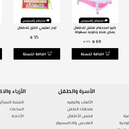
متجركم إكسبريس
متجركم إكسبريس
بانيو استحمام متنقل للاطفال
لوح تعليمي ناطق للاطفال
يمكن فتحه وطويه بسهولة
35 ₪
69 ₪
99 ₪
اضافة للسلة
اضافة للسلة
الأسرة والطفل
الأزياء وال
الألعاب والترفيه
الشنط النسائي
ملحقات الطفل
الساعات
صية
قصص الأطفال
الأحذية
لوحية
الملابس والاكسسوار