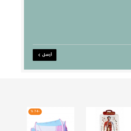
أرسل
-74 %