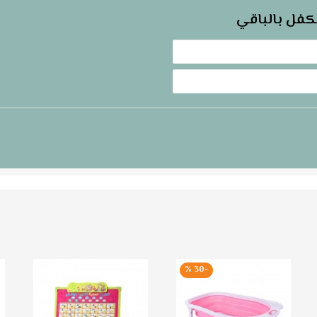
كفل بالباقي
-30 %