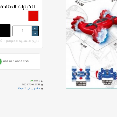
الخيارات المتاحة:
تاريخ التسليم المتوقع : 07-08 - 11-08
00970 5 6630 2150
29
Stock:
50077646
SKU:
مشمول في العمولة