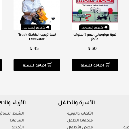
متجركم إكسبريس
متجركم إكسبريس
لعبة مونوبولي لعمر 7 سنوات
لعبة تركيب الشاحنة Truck
فأكثر
Excavator
45 ₪
30 ₪
اضافة للسلة
اضافة للسلة
الأسرة والطفل
الأزياء وال
الألعاب والترفيه
الشنط النسائي
ملحقات الطفل
الساعات
صية
قصص الأطفال
الأحذية