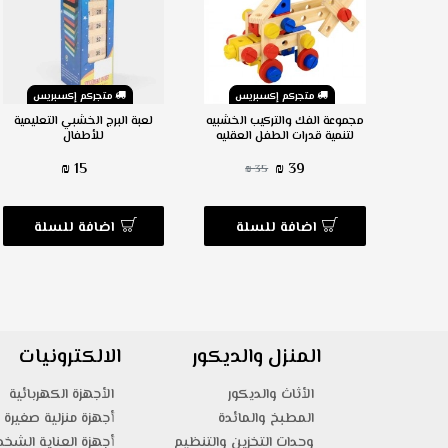
س
متجركم إكسبريس
متجركم إكسبريس
مجموعة الفك والتركيب الخشبيه
لعبة البرج الخشبي التعليمية
لتنمية قدرات الطفل العقليه
للأطفال
15 ₪
39 ₪
35 ₪
ة
اضافة للسلة
اضافة للسلة
المنزل والديكور
الالكترونيات
الأثاث والديكور
الأجهزة الكهربائية
المطبخ والمائدة
أجهزة منزلية صغيرة
وحدات التخزين والتنظيم
أجهزة العناية الشخ