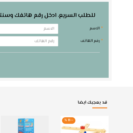
للطلب السريع، ادخل رقم هاتفك وسنت
الاسم
رقم الهاتف
قد يعجبك ايضا
--11 %