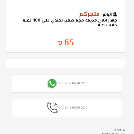
متجركم
البائع :
جهاز اتاري قديمة حجم صغير تحتوي على 400 لعبة
كلاسيكية
65 ₪
00970 5 6630 2150
00970 5 6630 2150
1
Stock: