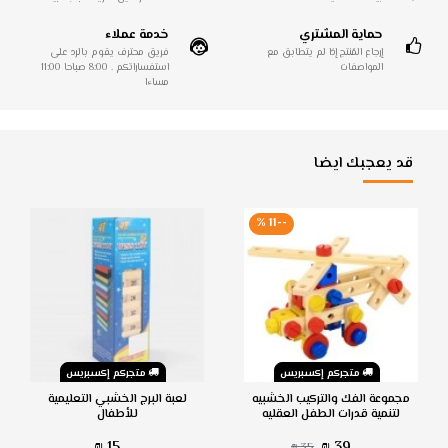
حماية المشتري
خدمة عملاء
إرجاع المُنتج إذا لم يتطابق مع
فريق محترف يقوم بالرد على
المواصفات
استفساراتكم . 8:00 صباحا 11:00
مساءا
قد يعجبك ايضا
--11 %
متجركم إكسبريس
متجركم إكسبريس
مجموعة الفك والتركيب الخشبيه
لعبة البرج الخشبي التعليمية
لتنمية قدرات الطفل العقليه
للأطفال
15 ₪
39 ₪
35 ₪