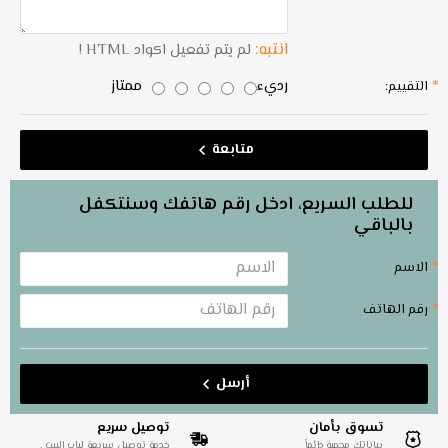
انتبه:
لم يتم تفعيل اكواد HTML !
رديء
ممتاز
التقييم:
متابعة
للطلب السريع، ادخل رقم هاتفك وسنتكفل
بالباقي
الاسم
رقم الهاتف
أرسل
تسوق بأمان
توصيل سريع
بياناتك محمية دائماً
خدمة توصيل سريعة لباب البيت .