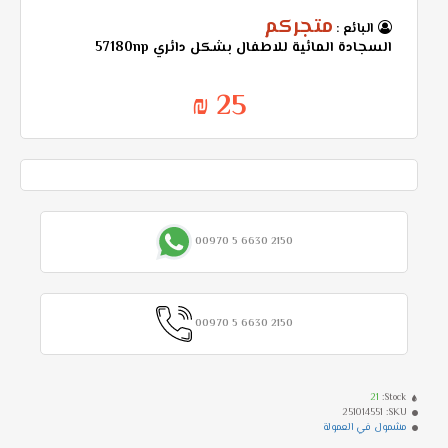
متجركم
البائع :
السجادة المائية للاطفال بشكل دائري 57180np
25 ₪
00970 5 6630 2150
00970 5 6630 2150
21
Stock:
251014551
SKU:
مشمول في العمولة