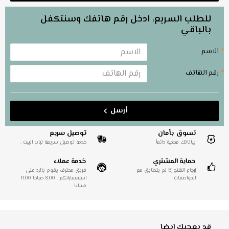
للطلب السريع، ادخل رقم هاتفك وسنتكفل
بالباقي
الاسم
رقم الهاتف
أرسل
تسوق بأمان
توصيل سريع
بياناتك محمية دائماً
خدمة توصيل سريعة لباب البيت .
حماية المشتري
خدمة عملاء
إرجاع المُنتج إذا لم يتطابق مع
فريق محترف يقوم بالرد على
المواصفات
استفساراتكم . 8:00 صباحا 11:00
مساءا
قد يعجبك ايضا