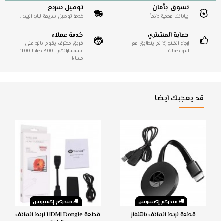
تسوق بأمان
توصيل سريع
بياناتك محمية دائماً
خدمة توصيل سريعة لباب البيت .
حماية المشتري
خدمة عملاء
إرجاع المُنتج إذا لم يتطابق مع
فريق محترف يقوم بالرد على
المواصفات
استفساراتكم . 8:00 صباحا 11:00
مساءا
قد يعجبك ايضا
متجركم إكسبريس
متجركم إكسبريس
قطعة لربط الهاتف بالتلفاز
قطعة HDMI Dongle لربط الهاتف