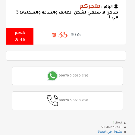
متجركم
البائع :
شاحن لا سلكي لشحن الهاتف والساعة والسماعات 3
في 1
35 ₪
خصم
65 ₪
46 %
00970 5 6630 2150
00970 5 6630 2150
1
Stock:
500412878
SKU:
مشمول في العمولة