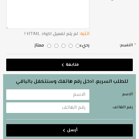
انتبه:
لم يتم تفعيل اكواد HTML !
رديء
ممتاز
التقييم:
متابعة
للطلب السريع، ادخل رقم هاتفك وسنتكفل بالباقي
الاسم
رقم الهاتف
أرسل