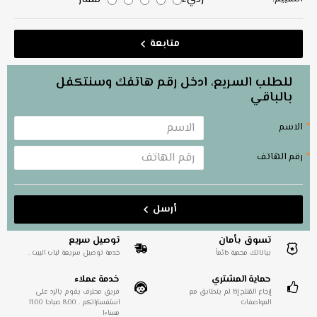
متابعة
للطلب السريع، ادخل رقم هاتفك وسنتكفل
بالباقي
الاسم
رقم الهاتف
أرسل
تسوق بأمان
توصيل سريع
بياناتك محمية دائماً
خدمة توصيل سريعة لباب البيت .
حماية المشتري
خدمة عملاء
إرجاع المُنتج إذا لم يتطابق مع
فريق محترف يقوم بالرد على
المواصفات
استفساراتكم . 8:00 صباحا 11:00
مساءا