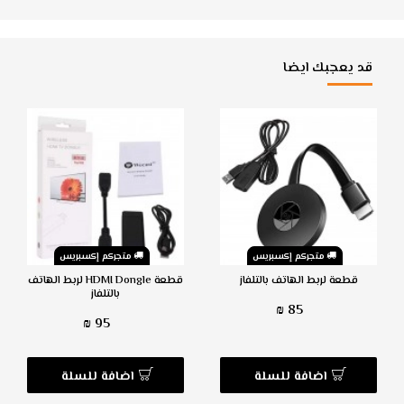
قد يعجبك ايضا
متجركم إكسبريس
متجركم إكسبريس
قطعة لربط الهاتف بالتلفاز
قطعة HDMI Dongle لربط الهاتف
بالتلفاز
85 ₪
95 ₪
اضافة للسلة
اضافة للسلة