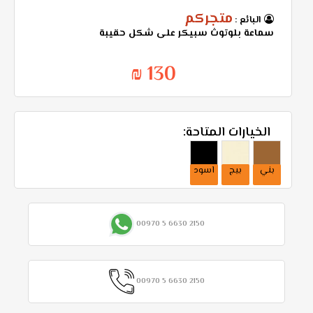
متجركم
البائع :
سماعة بلوتوث سبيكر على شكل حقيبة
130 ₪
الخيارات المتاحة:
بني
بيج
اسود
00970 5 6630 2150
00970 5 6630 2150