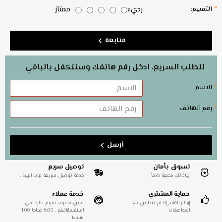
رديء
ممتاز
التقييم:
متابعة
للطلب السريع، ادخل رقم هاتفك وسنتكفل بالباقي
الاسم
رقم الهاتف
أرسل
تسوق بأمان
توصيل سريع
بياناتك محمية دائماً
خدمة توصيل سريعة لباب البيت .
حماية المشتري
خدمة عملاء
إرجاع المُنتج إذا لم يتطابق مع
فريق محترف يقوم بالرد على
المواصفات
استفساراتكم . 8:00 صباحا 11:00
مساءا