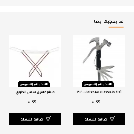
قد يعجبك ايضا
متجركم إكسبريس
متجركم إكسبريس
أداة متعددة الاستخدامات 18*1
منشر غسيل سهل الطوي
39 ₪
39 ₪
اضافة للسلة
اضافة للسلة