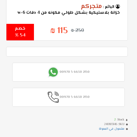
متجركم
البائع :
خزانة بلاستيكية بشكل طولي مكونه من 4 دفات w-6
115 ₪
خصم
250 ₪
54 %
00970 5 6630 2150
00970 5 6630 2150
2
Stock:
240813146
SKU:
مشمول في العمولة