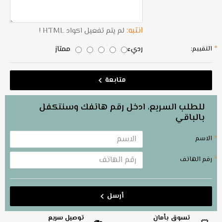
انتبه:
لم يتم تفعيل اكواد HTML !
رديء
ممتاز
التقييم:
متابعة
للطلب السريع، ادخل رقم هاتفك وسنتكفل
بالباقي
الاسم
رقم الهاتف
أرسل
تسوق بأمان
توصيل سريع