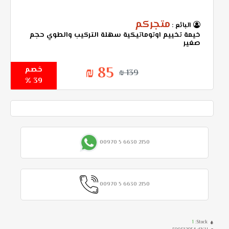
متجركم
البائع :
خيمة تخييم اوتوماتيكية سهلة التركيب والطوي حجم
صغير
85 ₪
خصم
139 ₪
39 %
00970 5 6630 2150
00970 5 6630 2150
1
Stock: