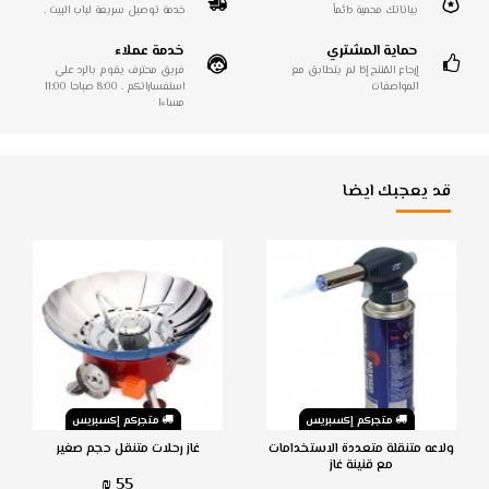
بياناتك محمية دائماً
خدمة توصيل سريعة لباب البيت .
حماية المشتري
خدمة عملاء
إرجاع المُنتج إذا لم يتطابق مع
فريق محترف يقوم بالرد على
المواصفات
استفساراتكم . 8:00 صباحا 11:00
مساءا
قد يعجبك ايضا
متجركم إكسبريس
متجركم إكسبريس
ولاعه متنقلة متعددة الاستخدامات
غاز رحلات متنقل حجم صغير
مع قنينة غاز
55 ₪