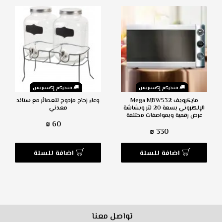
متجركم إكسبريس
متجركم إكسبريس
مايكرويف Mega MBW532
وعاء زجاج مزدوج للعصائر مع ستاند
الإلكتروني بسعة 20 لتر وبشاشة
معدني
عرض رقمية وبمواصفات مختلفة
60 ₪
330 ₪
اضافة للسلة
اضافة للسلة
تواصل معنا