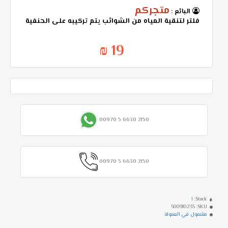
متجركم
البائع :
فلتر لتنقية المياه من الشوائب يتم تركيبه على الحنفية
19 ₪
00970 5 6630 2150
00970 5 6630 2150
1
Stock:
500910235
SKU:
مشمول في العمولة