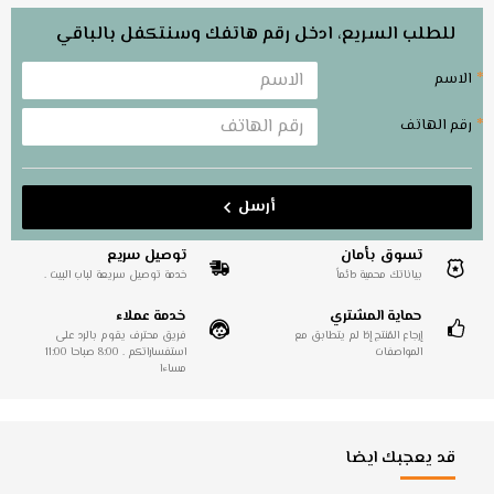
للطلب السريع، ادخل رقم هاتفك وسنتكفل بالباقي
الاسم
رقم الهاتف
أرسل
تسوق بأمان
توصيل سريع
بياناتك محمية دائماً
خدمة توصيل سريعة لباب البيت .
حماية المشتري
خدمة عملاء
إرجاع المُنتج إذا لم يتطابق مع
فريق محترف يقوم بالرد على
المواصفات
استفساراتكم . 8:00 صباحا 11:00
مساءا
قد يعجبك ايضا