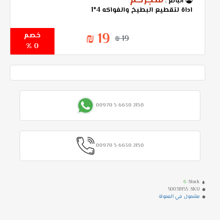
متجركم
البائع :
اداة لتقطيع البطيخ والفواكه 4*1
19 ₪
خصم
19 ₪
0 %
00970 5 6630 2150
00970 5 6630 2150
6
Stock:
500311155
SKU:
مشمول في العمولة