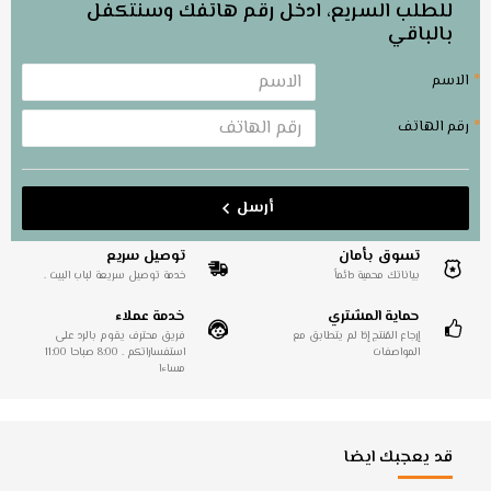
للطلب السريع، ادخل رقم هاتفك وسنتكفل
بالباقي
الاسم
رقم الهاتف
أرسل
تسوق بأمان
توصيل سريع
بياناتك محمية دائماً
خدمة توصيل سريعة لباب البيت .
حماية المشتري
خدمة عملاء
إرجاع المُنتج إذا لم يتطابق مع
فريق محترف يقوم بالرد على
المواصفات
استفساراتكم . 8:00 صباحا 11:00
مساءا
قد يعجبك ايضا