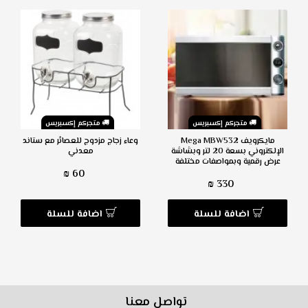
متجركم إكسبريس
متجركم إكسبريس
مايكرويف Mega MBW532
وعاء زجاج مزدوج للعصائر مع ستاند
الإلكتروني بسعة 20 لتر وبشاشة
معدني
عرض رقمية وبمواصفات مختلفة
60 ₪
330 ₪
اضافة للسلة
اضافة للسلة
تواصل معنا