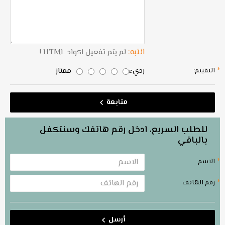
انتبه:
لم يتم تفعيل اكواد HTML !
رديء
ممتاز
التقييم:
متابعة
للطلب السريع، ادخل رقم هاتفك وسنتكفل
بالباقي
الاسم
رقم الهاتف
أرسل