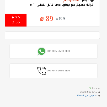
متجركم
البائع :
خزانة مطبخ مع جوارير ورف قابل للطي c-11
89 ₪
خصم
199 ₪
55 %
00970 5 6630 2150
00970 5 6630 2150
3
Stock:
220812100
SKU:
مشمول في العمولة