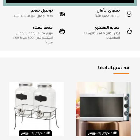
تسوق بأمان
توصيل سريع
بياناتك محمية دائماً
خدمة توصيل سريعة لباب البيت .
حماية المشتري
خدمة عملاء
إرجاع المُنتج إذا لم يتطابق مع
فريق محترف يقوم بالرد على
المواصفات
استفساراتكم . 8:00 صباحا 11:00
مساءا
قد يعجبك ايضا
متجركم إكسبريس
متجركم إكسبريس