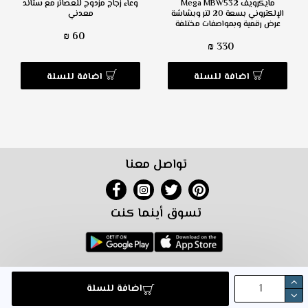
مايكرويف Mega MBW532
وعاء زجاج مزدوج للعصائر مع ستاند
الإلكتروني بسعة 20 لتر وبشاشة
معدني
عرض رقمية وبمواصفات مختلفة
60 ₪
330 ₪
اضافة للسلة
اضافة للسلة
تواصل معنا
تسوق أينما كنت
خريطة الموقع
التسويق بالعمولة
شروط البيع معنا
شروط الاستخدام
اضافة للسلة
سياسة الترجيع
تواصل معنا