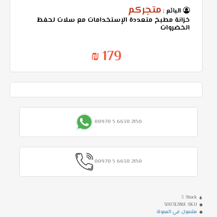
متجركم
البائع :
خزانة مطبخ متعددة الإستخدامات مع سلات لحفظ
الخضروات
179 ₪
00970 5 6630 2150
00970 5 6630 2150
3
Stock:
500312861
SKU:
مشمول في العمولة