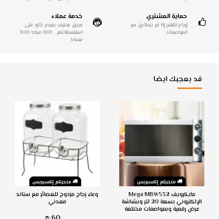
حماية المشتري
خدمة عملاء
إرجاع المُنتج إذا لم يتطابق مع
فريق محترف يقوم بالرد على
المواصفات
استفساراتكم . 8:00 صباحا 11:00
مساءا
قد يعجبك ايضا
متجركم إكسبريس
متجركم إكسبريس
مايكرويف Mega MBW532
وعاء زجاج مزدوج للعصائر مع ستاند
الإلكتروني بسعة 20 لتر وبشاشة
معدني
عرض رقمية وبمواصفات مختلفة
60 ₪