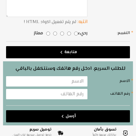
انتبه:
لم يتم تفعيل اكواد HTML !
رديء
ممتاز
التقييم:
متابعة
للطلب السريع، ادخل رقم هاتفك وسنتكفل بالباقي
الاسم
رقم الهاتف
أرسل
تسوق بأمان
توصيل سريع
بياناتك محمية دائماً
خدمة توصيل سريعة لباب البيت .