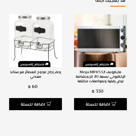
قد يعجبك ايضا
متجركم إكسبريس
متجركم إكسبريس
مايكرويف Mega MBW532
وعاء زجاج مزدوج للعصائر مع ستاند
الإلكتروني بسعة 20 لتر وبشاشة
معدني
عرض رقمية وبمواصفات مختلفة
60 ₪
330 ₪
اضافة للسلة
اضافة للسلة