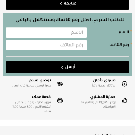
متابعة
للطلب السريع، ادخل رقم هاتفك وسنتكفل بالباقي
الاسم
رقم الهاتف
أرسل
تسوق بأمان
توصيل سريع
بياناتك محمية دائماً
خدمة توصيل سريعة لباب البيت .
حماية المشتري
خدمة عملاء
إرجاع المُنتج إذا لم يتطابق مع
فريق محترف يقوم بالرد على
المواصفات
استفساراتكم . 8:00 صباحا 11:00
مساءا