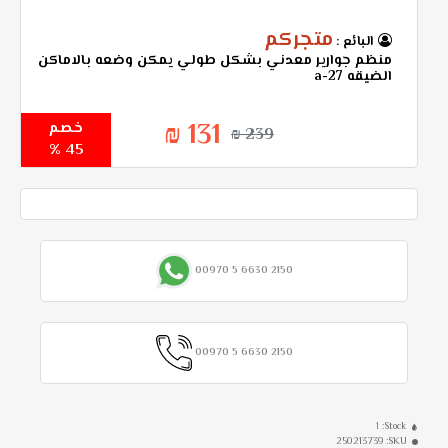
متجركم
البائع :
منظم جوارير معدني بشكل طولي يمكن وضعه بالاماكن
الضيقه a-27
131 ₪
خصم
239 ₪
45 %
00970 5 6630 2150
00970 5 6630 2150
1
Stock:
250213739
SKU: