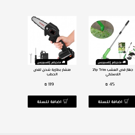
متجركم إكسبريس
متجركم إكسبريس
م
جهاز قص العشب Zip Trim
منشار بطارية شحن لقص
اللاسلكي
الحطب
119 ₪
45 ₪
اضافة للسلة
اضافة للسلة
ا