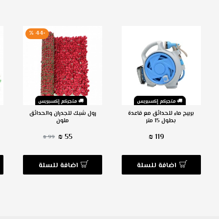
-44 %
متجركم إكسبريس
متجركم إكسبريس
بربيج ماء للحدائق مع قاعدة
رول شبك للجدران والحدائق
بطول 15 متر
ملون
55 ₪
119 ₪
99 ₪
اضافة للسلة
اضافة للسلة