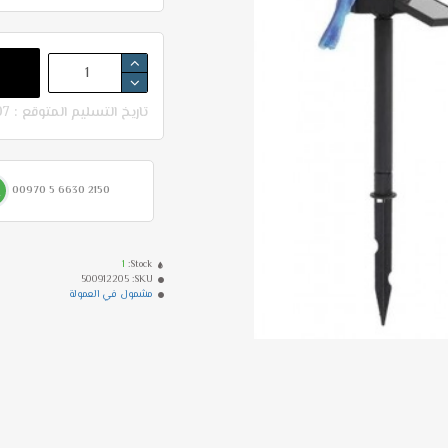
تاريخ التسليم المتوقع : 07-08 - 11-08
00970 5 6630 2150
1
Stock:
500912205
SKU:
مشمول في العمولة