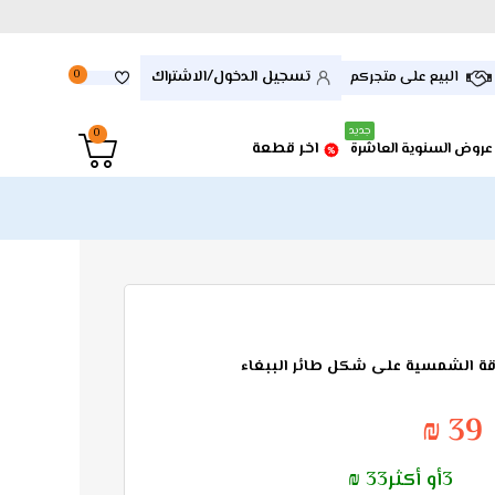
تسجيل الدخول/الاشتراك
البيع على متجركم
0
جديد
0
اخر قطعة
عروض السنوية العاشرة
قة الشمسية على شكل طائر الببغاء
39 ₪
3أو أكثر33 ₪