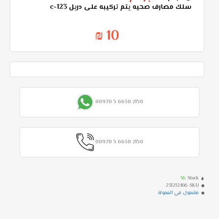
سلك مصارف صحيه يتم تركيبه على دريل c-123
10 ₪
00970 5 6630 2150
00970 5 6630 2150
56
Stock:
231212466
SKU:
مشمول في العمولة