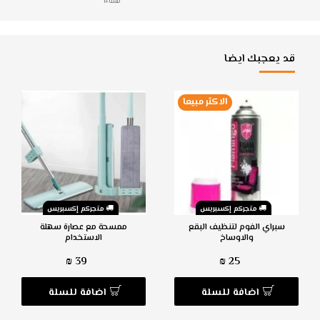
مساءا
قد يعجبك ايضا
الاكثر مبيعا
متجركم إكسبريس
متجركم إكسبريس
سبراي الفوم لتنظيف البقع
ممسحة مع عصارة سهلة
والاوساخ
الاستخدام
39 ₪
25 ₪
اضافة للسلة
اضافة للسلة