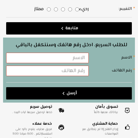
رديء
ممتاز
التقييم:
متابعة
للطلب السريع، ادخل رقم هاتفك وسنتكفل بالباقي
الاسم
رقم الهاتف
أرسل
تسوق بأمان
توصيل سريع
بياناتك محمية دائماً
خدمة توصيل سريعة لباب البيت .
حماية المشتري
خدمة عملاء
إرجاع المُنتج إذا لم يتطابق مع
فريق محترف يقوم بالرد على
المواصفات
استفساراتكم . 8:00 صباحا 11:00