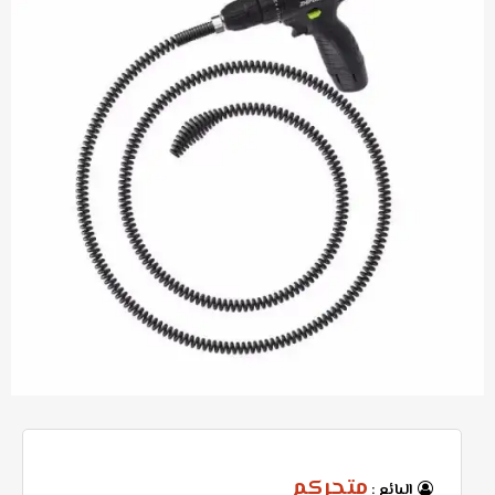
متجركم
البائع :