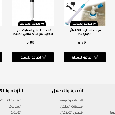
متجركم إكسبريس
متجركم إكسبريس
فرشاة التنظيف الكهربائية
آلة ضغط عالي لتسليك جميع
الدوارة 3*1
الانابيب مع ساعة قياس الضغط
99 ₪
89 ₪
اضافة للسلة
اضافة للسلة
الأسرة والطفل
الأزياء وال
الألعاب والترفيه
الشنط النسائي
ملحقات الطفل
الساعات
صية
قصص الأطفال
الأحذية