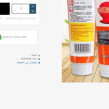
تاريخ التسليم المتوقع : 08-08 - 12-08
00970 5 6630 2150
1
Stock:
501014586
SKU:
مشمول في العمولة