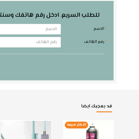
للطلب السريع، ادخل رقم هاتفك وسنت
الاسم
رقم الهاتف
قد يعجبك ايضا
الاكثر مبيعا