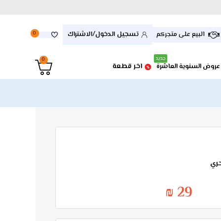
تسجيل الدخول/الاشتراك
البيع على متجركم
0
جديد
0
اخر قطعة
عروض السنوية العاشرة
ري
29 ₪