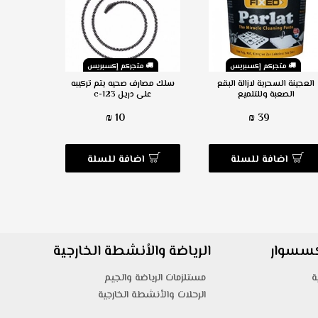
متجركم إكسبريس
متجركم إكسبريس
م
العجينة السحرية لازالة البقع
سلك مصارف صحيه يتم تركيبه
الصعبة وللتلميع
على دريل c-123
متع
10 ₪
39 ₪
اضافة للسلة
اضافة للسلة
ا
اكسسوار
الرياضة والأنشطة الخارجية
ة
مستلزمات الرياضة والجيم
الرحلات والأنشطة الخارجية