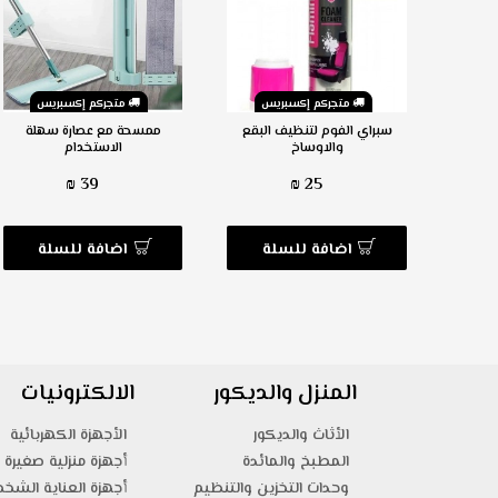
س
متجركم إكسبريس
متجركم إكسبريس
الصعبة
سبراي الفوم لتنظيف البقع
ممسحة مع عصارة سهلة
ية
والاوساخ
الاستخدام
39 ₪
25 ₪
ة
اضافة للسلة
اضافة للسلة
المنزل والديكور
الالكترونيات
الأثاث والديكور
الأجهزة الكهربائية
المطبخ والمائدة
أجهزة منزلية صغيرة
وحدات التخزين والتنظيم
أجهزة العناية الشخ