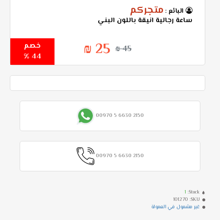
متجركم
البائع :
ساعة رجالية انيقة باللون البني
25 ₪
خصم
45 ₪
44 %
00970 5 6630 2150
00970 5 6630 2150
1
Stock:
101270
SKU:
غير مشمول في العمولة