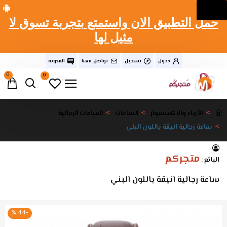
حمل التطبيق الان واستمتع بتجربة تسوق لا
مثيل لها
دخول
تسجيل
تواصل معنا
المدونة
0
0
الأزياء والاكسسوار
الساعات
الساعات الرجالية
ساعة رجالية انيقة باللون البني
متجركم
البائع :
ساعة رجالية انيقة باللون البني
-44 %