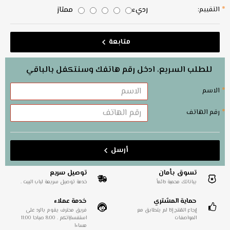
رديء
ممتاز
التقييم:
متابعة
للطلب السريع، ادخل رقم هاتفك وسنتكفل بالباقي
الاسم
رقم الهاتف
أرسل
تسوق بأمان
توصيل سريع
بياناتك محمية دائماً
خدمة توصيل سريعة لباب البيت .
حماية المشتري
خدمة عملاء
إرجاع المُنتج إذا لم يتطابق مع
فريق محترف يقوم بالرد على
المواصفات
استفساراتكم . 8:00 صباحا 11:00
مساءا