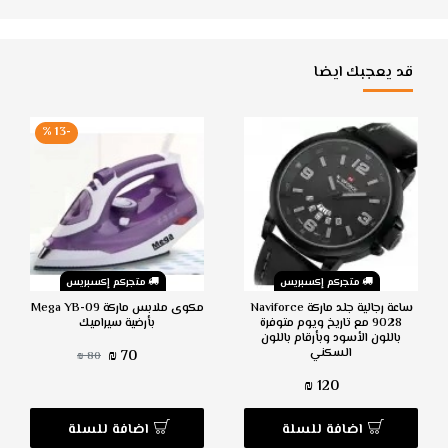
قد يعجبك ايضا
-13 %
متجركم إكسبريس
متجركم إكسبريس
ساعة رجالية جلد ماركة Naviforce
مكوى ملابس ماركة Mega YB-09
9028 مع تاريخ ويوم متوفرة
بأرضية سيراميك
باللون الأسود وبأرقام باللون
السكني
70 ₪
80 ₪
120 ₪
اضافة للسلة
اضافة للسلة