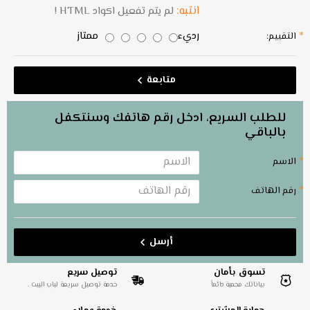
انتبه:
لم يتم تفعيل اكواد HTML !
رديء
ممتاز
التقييم:
متابعة
للطلب السريع، ادخل رقم هاتفك وسنتكفل
بالباقي
الاسم
رقم الهاتف
أرسل
تسوق بأمان
توصيل سريع
بياناتك محمية دائماً
خدمة توصيل سريعة لباب البيت .