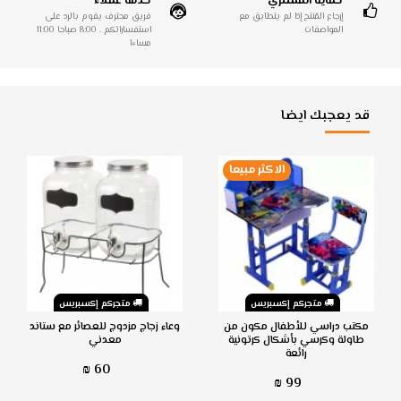
حماية المشتري
خدمة عملاء
إرجاع المُنتج إذا لم يتطابق مع
فريق محترف يقوم بالرد على
المواصفات
استفساراتكم . 8:00 صباحا 11:00
مساءا
قد يعجبك ايضا
الاكثر مبيعا
متجركم إكسبريس
متجركم إكسبريس
مكتب دراسي للأطفال مكون من
وعاء زجاج مزدوج للعصائر مع ستاند
طاولة وكرسي بأشكال كرتونية
معدني
رائعة
60 ₪
99 ₪