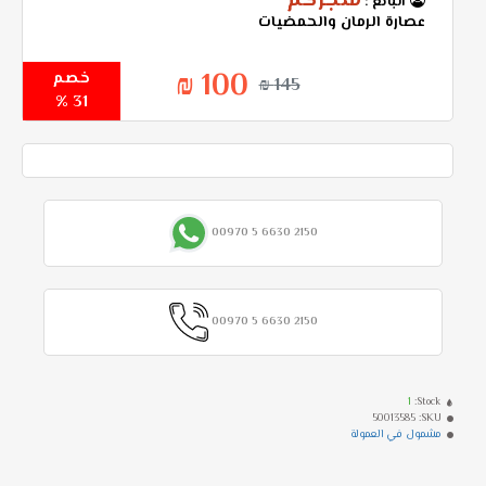
متجركم
البائع :
عصارة الرمان والحمضيات
100 ₪
خصم
145 ₪
31 %
00970 5 6630 2150
00970 5 6630 2150
1
Stock:
50013585
SKU:
مشمول في العمولة