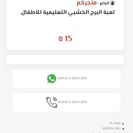
متجركم
البائع :
لعبة البرج الخشبي التعليمية للأطفال
15 ₪
00970 5 6630 2150
00970 5 6630 2150
95
Stock:
50011324
SKU: