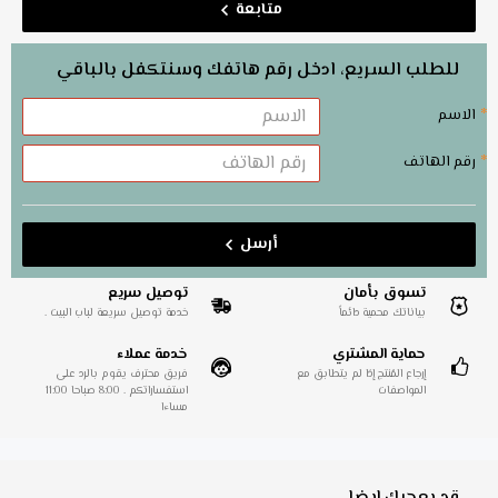
متابعة
للطلب السريع، ادخل رقم هاتفك وسنتكفل بالباقي
الاسم
رقم الهاتف
أرسل
تسوق بأمان
توصيل سريع
بياناتك محمية دائماً
خدمة توصيل سريعة لباب البيت .
حماية المشتري
خدمة عملاء
إرجاع المُنتج إذا لم يتطابق مع
فريق محترف يقوم بالرد على
المواصفات
استفساراتكم . 8:00 صباحا 11:00
مساءا
قد يعجبك ايضا