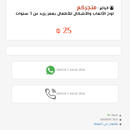
متجركم
البائع :
لوح الألعاب والأشكال للأطفال بعمر يزيد عن 3 سنوات
25 ₪
00970 5 6630 2150
00970 5 6630 2150
98
Stock:
50011459
SKU:
مشمول في العمولة