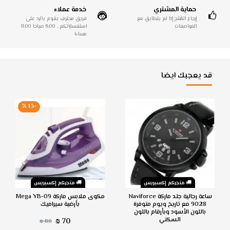
حماية المشتري
خدمة عملاء
إرجاع المُنتج إذا لم يتطابق مع
فريق محترف يقوم بالرد على
المواصفات
استفساراتكم . 8:00 صباحا 11:00
مساءا
قد يعجبك ايضا
-13 %
متجركم إكسبريس
متجركم إكسبريس
ساعة رجالية جلد ماركة Naviforce
مكوى ملابس ماركة Mega YB-09
9028 مع تاريخ ويوم متوفرة
بأرضية سيراميك
باللون الأسود وبأرقام باللون
السكني
70 ₪
80 ₪