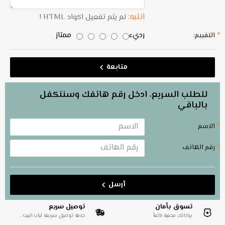
انتبه:
لم يتم تفعيل اكواد HTML !
رديء
ممتاز
التقييم:
متابعة
للطلب السريع، ادخل رقم هاتفك وسنتكفل
بالباقي
الاسم
رقم الهاتف
أرسل
تسوق بأمان
توصيل سريع
بياناتك محمية دائماً
خدمة توصيل سريعة لباب البيت .