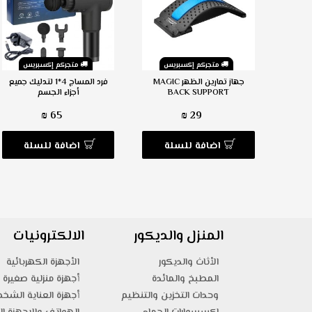
س
متجركم إكسبريس
متجركم إكسبريس
على شكل
جهاز تمارين الظهر MAGIC
فرد المساج 4*1 لتدليك جميع
BACK SUPPORT
أجزاء الجسم
65 ₪
29 ₪
ة
اضافة للسلة
اضافة للسلة
المنزل والديكور
الالكترونيات
الأثاث والديكور
الأجهزة الكهربائية
المطبخ والمائدة
أجهزة منزلية صغيرة
وحدات التخزين والتنظيم
أجهزة العناية الشخ