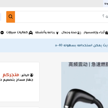
ونة
كماليات سيارات
أزياء وإكسسوار
صحة وجمال
رياضة وأنشطة
 يمكن استخدامه بسهوله a-40
متجركم
البائع :
جهاز مساج بتصميم حدي