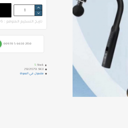
تاريخ التسليم المتوقع : 06-08 - 10-08
00970 5 6630 2150
3
Stock:
250213751
SKU:
مشمول في العمولة