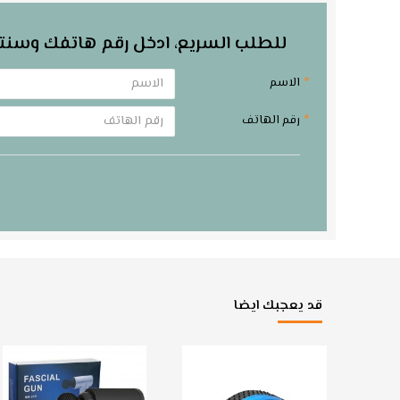
للطلب السريع، ادخل رقم هاتفك وسنت
الاسم
رقم الهاتف
قد يعجبك ايضا