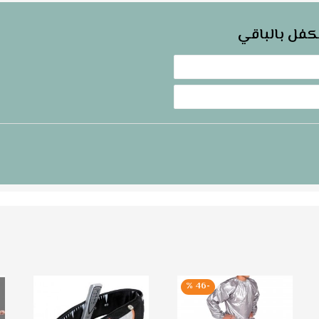
كفل بالباقي
-46 %