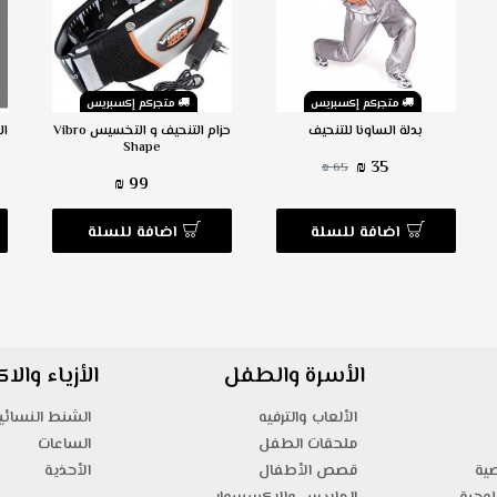
متجركم إكسبريس
متجركم إكسبريس
بدلة الساونا للتنحيف
حزام التنحيف و التخسيس Vibro
ال
Shape
35 ₪
65 ₪
99 ₪
اضافة للسلة
اضافة للسلة
الأسرة والطفل
الأزياء وال
الألعاب والترفيه
الشنط النسائي
ملحقات الطفل
الساعات
صية
قصص الأطفال
الأحذية