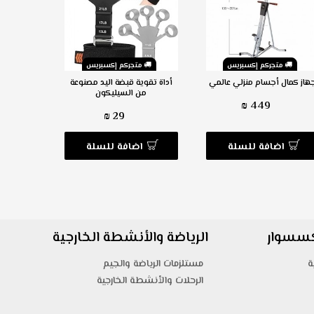
متجركم إكسبريس
متجركم إكسبريس
م
هاز كمال أجسام منزلي عالمي
أداة تقوية قبضة اليد مصنوعة
دراجة تمار
من السيليكون
للطي 
449 ₪
29 ₪
اضافة للسلة
اضافة للسلة
ا
اكسسوار
الرياضة والأنشطة الخارجية
ة
مستلزمات الرياضة والجيم
الرحلات والأنشطة الخارجية