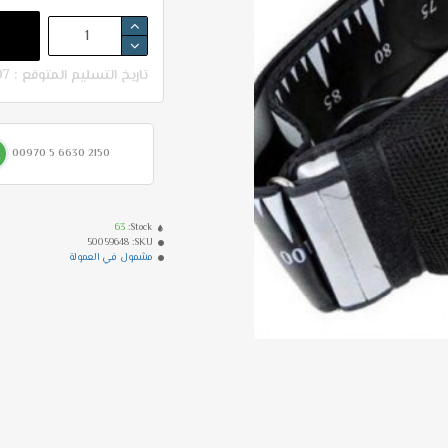
تاريخ التسليم المتوقع : 07-08 - 11-08
00970 5 6630 2150
63
Stock:
50059648
SKU:
مشمول في العمولة