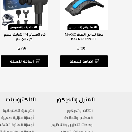
س
متجركم إكسبريس
متجركم إكسبريس
الطويلة
جهاز تمارين الظهر MAGIC
فرد المساج 4*1 لتدليك جميع
BACK SUPPORT
أجزاء الجسم
65 ₪
29 ₪
ة
اضافة للسلة
اضافة للسلة
المنزل والديكور
الالكترونيات
الأثاث والديكور
الأجهزة الكهربائية
المطبخ والمائدة
أجهزة منزلية صغيرة
وحدات التخزين والتنظيم
أجهزة العناية الشخ