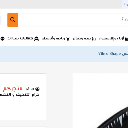
ونة
كماليات سيارات
أزياء وإكسسوار
صحة وجمال
رياضة وأنشطة
Vibro
متجركم
البائع :
حزام التنحيف و التخسيس Shape