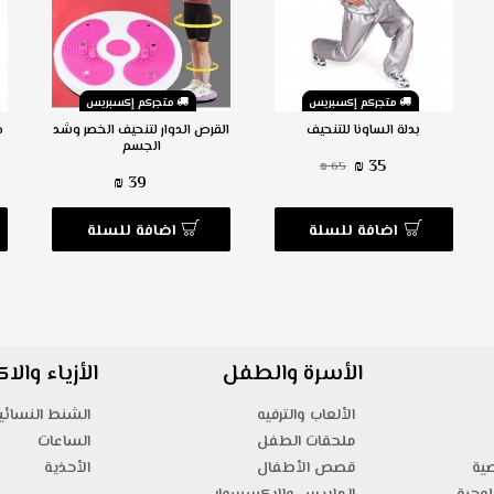
متجركم إكسبريس
متجركم إكسبريس
بدلة الساونا للتنحيف
القرص الدوار لتنحيف الخصر وشد
ج
الجسم
35 ₪
65 ₪
39 ₪
اضافة للسلة
اضافة للسلة
الأسرة والطفل
الأزياء وال
الألعاب والترفيه
الشنط النسائي
ملحقات الطفل
الساعات
صية
قصص الأطفال
الأحذية