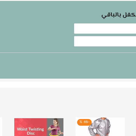
كفل بالباقي
-46 %