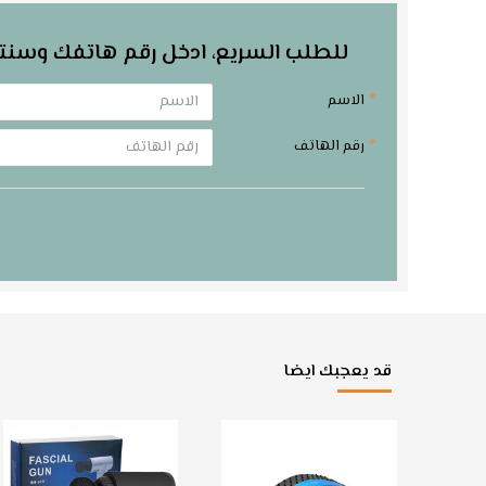
للطلب السريع، ادخل رقم هاتفك وسنت
الاسم
رقم الهاتف
قد يعجبك ايضا