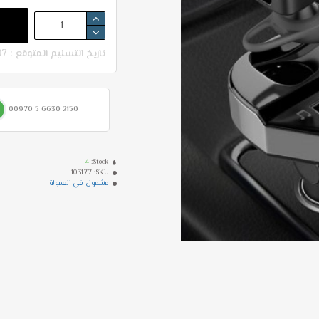
تاريخ التسليم المتوقع : 07-08 - 11-08
00970 5 6630 2150
4
Stock:
103177
SKU:
مشمول في العمولة