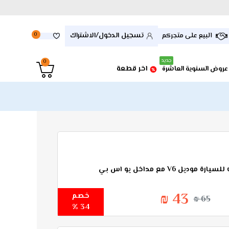
تسجيل الدخول/الاشتراك
البيع على متجركم
0
جديد
0
اخر قطعة
عروض السنوية العاشرة
ل V6 مع مداخل يو اس بي
43 ₪
خصم
65 ₪
34 %