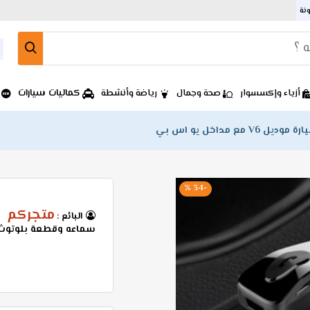
ونة
كماليات سيارات
أزياء وإكسسوار
صحة وجمال
رياضة وأنشطة
 مداخل يو اس بي
-34 %
متجركم
البائع :
سماعه وقطعة بلوتوث للسيارة مودي