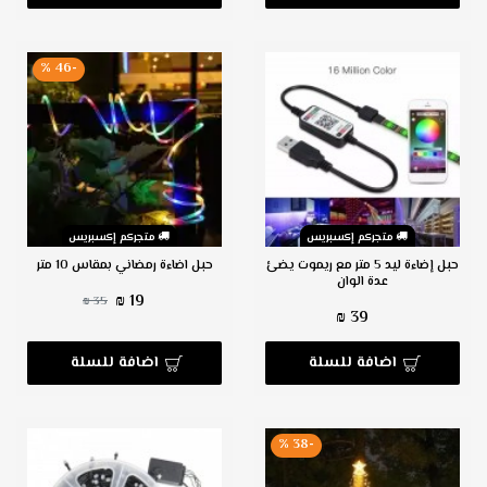
-46 %
متجركم إكسبريس
متجركم إكسبريس
حبل إضاءة ليد 5 متر مع ريموت يضئ
حبل اضاءة رمضاني بمقاس 10 متر
عدة الوان
19 ₪
35 ₪
39 ₪
اضافة للسلة
اضافة للسلة
-38 %