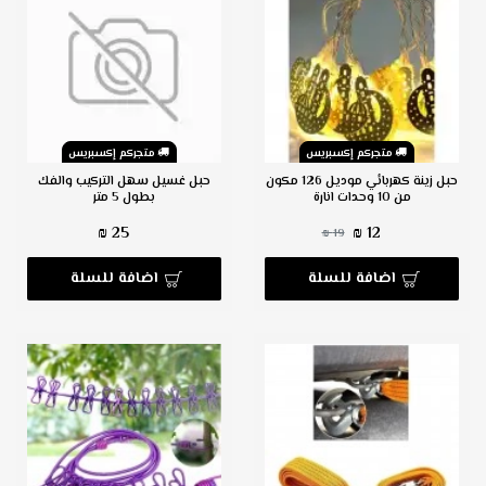
متجركم إكسبريس
متجركم إكسبريس
حبل زينة كهربائي موديل 126 مكون
حبل غسيل سهل التركيب والفك
من 10 وحدات انارة
بطول 5 متر
25 ₪
12 ₪
19 ₪
اضافة للسلة
اضافة للسلة