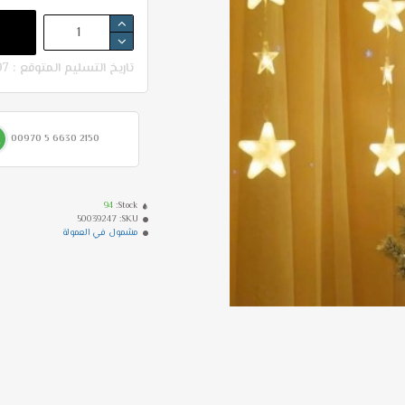
تاريخ التسليم المتوقع : 07-08 - 11-08
00970 5 6630 2150
94
Stock:
50039247
SKU:
مشمول في العمولة