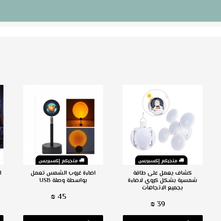
متجركم إكسبريس
متجركم إكسبريس
كشاف يعمل على طاقة
اضاءة غروب الشمس تعمل
ا
شمسية بشكل كروي لاضاءة
بواسطة وصلة USB
بجميع الاتجاهات
45 ₪
39 ₪