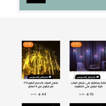
-41 %
-35 %
متجركم إكسبريس
متجركم إكسبريس
م
ضاءة رمضانية على شكل العاب
شلال النيزك بالحجم الكبير 2*1
اضاءة رم
نارية تعمل على الكهرباء
متر مكون من 8 اصابع
تعمل عل
44 ₪
55 ₪
75 ₪
85 ₪