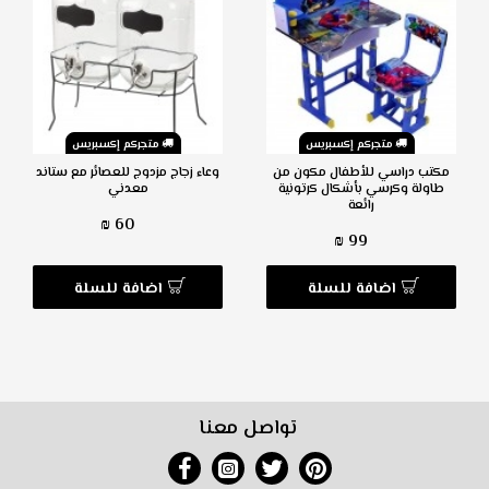
متجركم إكسبريس
متجركم إكسبريس
مكتب دراسي للأطفال مكون من
وعاء زجاج مزدوج للعصائر مع ستاند
طاولة وكرسي بأشكال كرتونية
معدني
رائعة
60 ₪
99 ₪
اضافة للسلة
اضافة للسلة
تواصل معنا