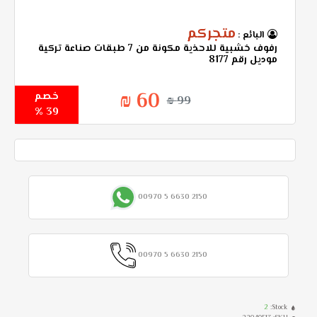
متجركم
البائع :
رفوف خشبية للاحذية مكونة من 7 طبقات صناعة تركية
موديل رقم 8177
60 ₪
خصم
99 ₪
39 %
00970 5 6630 2150
00970 5 6630 2150
2
Stock: