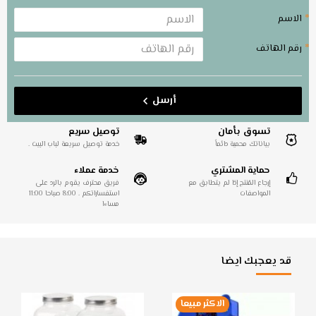
الاسم
رقم الهاتف
أرسل
تسوق بأمان
توصيل سريع
بياناتك محمية دائماً
خدمة توصيل سريعة لباب البيت .
حماية المشتري
خدمة عملاء
إرجاع المُنتج إذا لم يتطابق مع
فريق محترف يقوم بالرد على
المواصفات
استفساراتكم . 8:00 صباحا 11:00
مساءا
قد يعجبك ايضا
الاكثر مبيعا