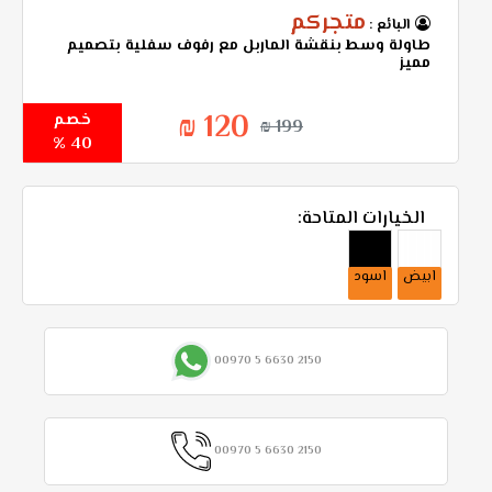
متجركم
البائع :
طاولة وسط بنقشة الماربل مع رفوف سفلية بتصميم
مميز
120 ₪
خصم
199 ₪
40 %
الخيارات المتاحة:
ابيض
اسود
00970 5 6630 2150
00970 5 6630 2150