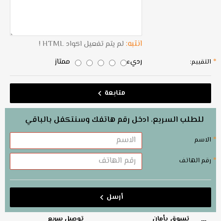
انتبه:
لم يتم تفعيل اكواد HTML !
رديء
ممتاز
التقييم:
متابعة
للطلب السريع، ادخل رقم هاتفك وسنتكفل بالباقي
الاسم
رقم الهاتف
أرسل
تسوق بأمان
توصيل سريع