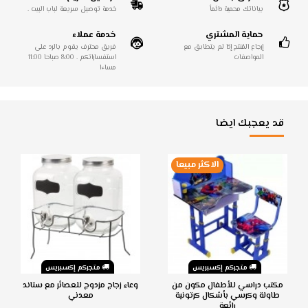
بياناتك محمية دائماً
خدمة توصيل سريعة لباب البيت .
حماية المشتري
خدمة عملاء
إرجاع المُنتج إذا لم يتطابق مع
فريق محترف يقوم بالرد على
المواصفات
استفساراتكم . 8:00 صباحا 11:00
مساءا
قد يعجبك ايضا
الاكثر مبيعا
متجركم إكسبريس
متجركم إكسبريس
مكتب دراسي للأطفال مكون من
وعاء زجاج مزدوج للعصائر مع ستاند
طاولة وكرسي بأشكال كرتونية
معدني
رائعة