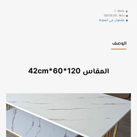
2
Stock:
500511745
SKU:
مشمول في العمولة
الوصف
المقاس
120*60*42cm