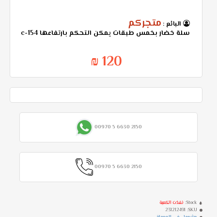
متجركم
البائع :
سلة خضار بخمس طبقات يمكن التحكم بارتفاعها c-154
120 ₪
00970 5 6630 2150
00970 5 6630 2150
Stock:
نفذت الكمية
231212491
SKU: