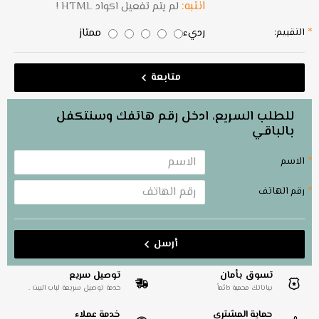
انتبه:
لم يتم تفعيل اكواد HTML !
رديء
ممتاز
التقييم:
متابعة
للطلب السريع، ادخل رقم هاتفك وسنتكفل
بالباقي
الاسم
رقم الهاتف
أرسل
تسوق بأمان
توصيل سريع
بياناتك محمية دائماً
خدمة توصيل سريعة لباب البيت .
حماية المشتري
خدمة عملاء