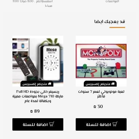
المواصفات
استفساراتكم . 8:00 صباحا 11:00
مساءا
قد يعجبك ايضا
متجركم إكسبريس
متجركم إكسبريس
لعبة مونوبولي لعمر 7 سنوات
ريسيفر ذكي بجودة Full HD
فأكثر
ماركة Mega 710 بمواصفات مميزة
وبكفالة لمدة عام
30 ₪
89 ₪
اضافة للسلة
اضافة للسلة