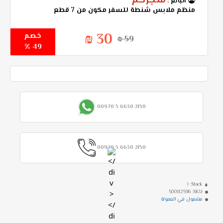
متجركم
البائع :
منظم ملابس شنطة للسفر مكون من 7 قطع
30 ₪
خصم
59 ₪
49 %
00970 5 6630 2150
00970 5 6630 2150
1
Stock:
500112596
SKU:
مشمول في العمولة