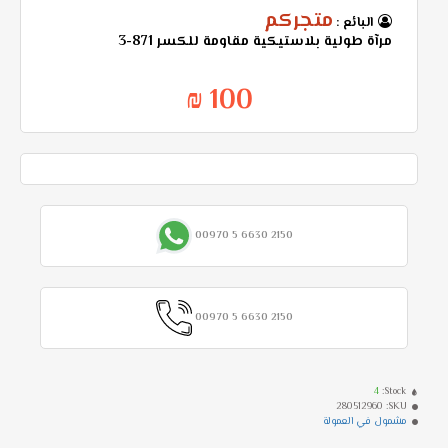
متجركم
البائع :
مرآة طولية بلاستيكية مقاومة للكسر 871-3
100 ₪
00970 5 6630 2150
00970 5 6630 2150
4
Stock:
280512960
SKU:
مشمول في العمولة