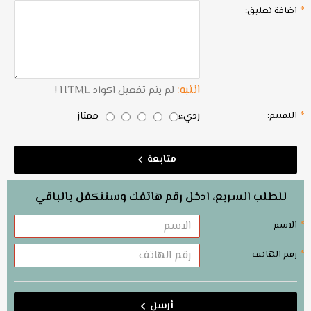
اضافة تعليق:
انتبه:
لم يتم تفعيل اكواد HTML !
رديء
ممتاز
التقييم:
متابعة
للطلب السريع، ادخل رقم هاتفك وسنتكفل بالباقي
الاسم
رقم الهاتف
أرسل