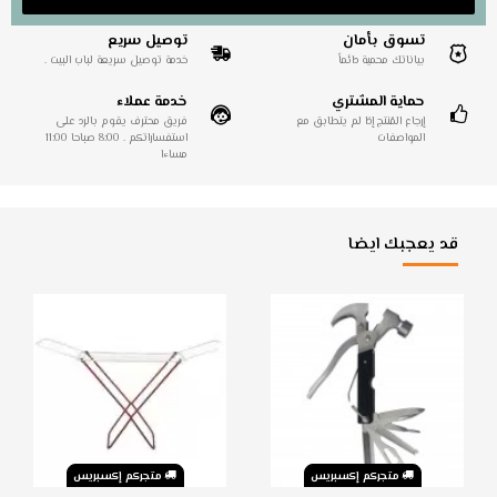
تسوق بأمان
توصيل سريع
بياناتك محمية دائماً
خدمة توصيل سريعة لباب البيت .
حماية المشتري
خدمة عملاء
إرجاع المُنتج إذا لم يتطابق مع
فريق محترف يقوم بالرد على
المواصفات
استفساراتكم . 8:00 صباحا 11:00
مساءا
قد يعجبك ايضا
متجركم إكسبريس
متجركم إكسبريس