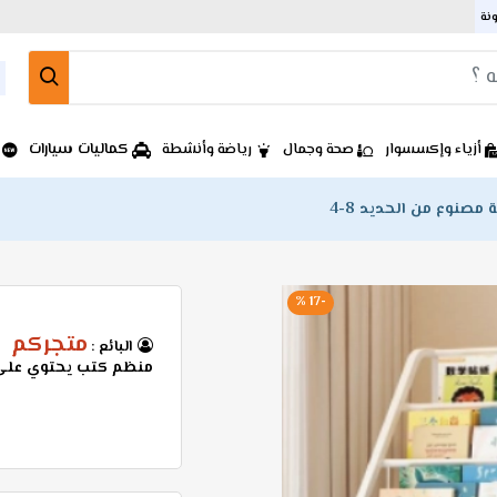
ونة
كماليات سيارات
أزياء وإكسسوار
صحة وجمال
رياضة وأنشطة
صنوع من الحديد 8-4
-17 %
متجركم
البائع :
منظم كتب يحتوي على ا