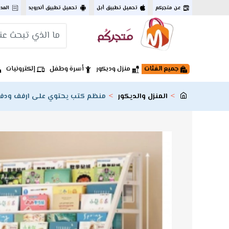
عن متجركم
تحميل تطبيق أبل
تحميل تطبيق أندرويد
المد
جميع الفئات
منزل وديكور
أسرة وطفل
إلكترونيات
المنزل والديكور
منظم كتب يحتوي على ارفف ودفة م