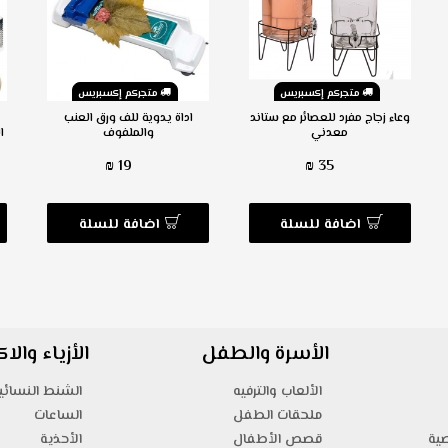
متجركم إكسبريس
متجركم إكسبريس
وعاء زجاج مفرد للعصائر مع ستاند
اداة يدوية للف ورق العنب
معدني
والملفوف
ا
19 ₪
35 ₪
اضافة للسلة
اضافة للسلة
الأسرة والطفل
الأزياء وال
الألعاب والترفيه
الشنط النسائي
ملحقات الطفل
الساعات
صية
قصص الأطفال
الأحذية