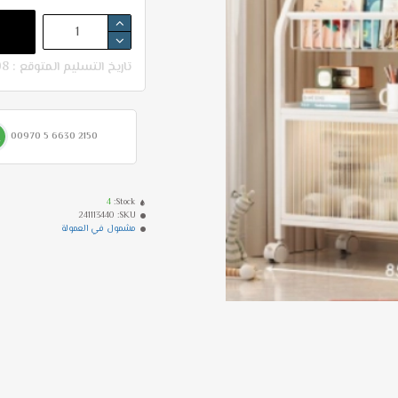
تاريخ التسليم المتوقع : 08-08 - 12-08
00970 5 6630 2150
4
Stock:
241113440
SKU:
مشمول في العمولة