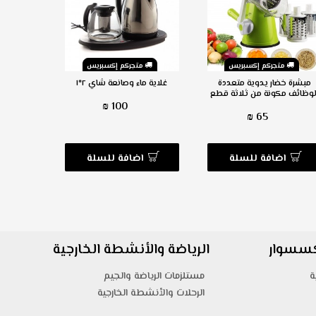
متجركم إكسبريس
متجركم إكسبريس
م
مبشرة خضار يدوية متعددة
غلاية ماء وصانعة شاي ٢*١
فرشاة ا
لوظائف مكونة من ثلاثة قطع
Scrubber
100 ₪
65 ₪
اضافة للسلة
اضافة للسلة
ا
اكسسوار
الرياضة والأنشطة الخارجية
ة
مستلزمات الرياضة والجيم
الرحلات والأنشطة الخارجية