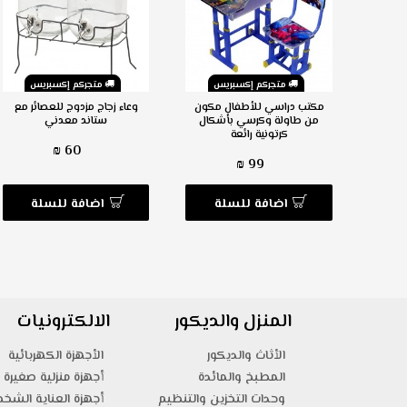
س
متجركم إكسبريس
متجركم إكسبريس
لصلاة
مكتب دراسي للأطفال مكون
وعاء زجاج مزدوج للعصائر مع
من طاولة وكرسي بأشكال
ستاند معدني
كرتونية رائعة
60 ₪
99 ₪
ة
اضافة للسلة
اضافة للسلة
المنزل والديكور
الالكترونيات
الأثاث والديكور
الأجهزة الكهربائية
المطبخ والمائدة
أجهزة منزلية صغيرة
وحدات التخزين والتنظيم
أجهزة العناية الشخ