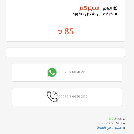
متجركم
البائع :
مبخرة على شكل نافورة
85 ₪
00970 5 6630 2150
00970 5 6630 2150
100
Stock:
501213550
SKU:
مشمول في العمولة