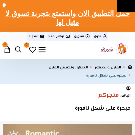
حمل التطبيق الان واستمتع بتجربة تسوق لا
مثيل لها
دخول
تسجيل
تواصل معنا
المدونة
0
0
المنزل والديكور
الديكور وتحسين المنزل
مبخرة على شكل نافورة
متجركم
البائع :
مبخرة على شكل نافورة