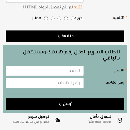
انتبه:
لم يتم تفعيل اكواد HTML !
رديء
ممتاز
التقييم:
متابعة
للطلب السريع، ادخل رقم هاتفك وسنتكفل
بالباقي
الاسم
رقم الهاتف
أرسل
تسوق بأمان
توصيل سريع
بياناتك محمية دائماً
خدمة توصيل سريعة لباب البيت .