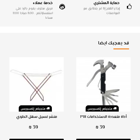
حماية المشتري
خدمة عملاء
إرجاع المُنتج إذا لم يتطابق مع
فريق محترف يقوم بالرد على
المواصفات
استفساراتكم . 8:00 صباحا 11:00
مساءا
قد يعجبك ايضا
متجركم إكسبريس
متجركم إكسبريس
أداة متعددة الاستخدامات 18*1
منشر غسيل سهل الطوي
39 ₪
39 ₪