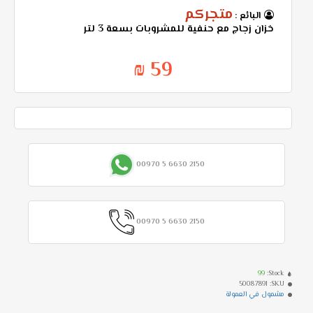
متجركم
البائع :
خزان زجاج مع حنفية للمشروبات بسعة 3 لتر
59 ₪
00970 5 6630 2150
00970 5 6630 2150
99
Stock:
50087891
SKU:
مشمول في العمولة