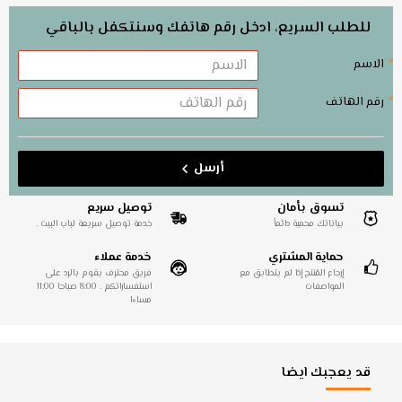
للطلب السريع، ادخل رقم هاتفك وسنتكفل بالباقي
الاسم
رقم الهاتف
أرسل
تسوق بأمان
توصيل سريع
بياناتك محمية دائماً
خدمة توصيل سريعة لباب البيت .
حماية المشتري
خدمة عملاء
إرجاع المُنتج إذا لم يتطابق مع
فريق محترف يقوم بالرد على
المواصفات
استفساراتكم . 8:00 صباحا 11:00
مساءا
قد يعجبك ايضا