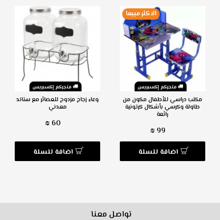
الاكثر مبيعا
متجركم إكسبريس
متجركم إكسبريس
مكتب دراسي للأطفال مكون من
وعاء زجاج مزدوج للعصائر مع ستاند
طاولة وكرسي بأشكال كرتونية
معدني
رائعة
60 ₪
99 ₪
اضافة للسلة
اضافة للسلة
تواصل معنا