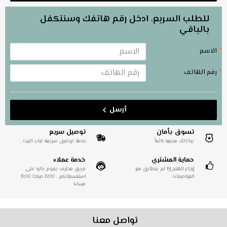
للطلب السريع، ادخل رقم هاتفك وسنتكفل
بالباقي
الاسم
رقم الهاتف
أرسل
تسوق بأمان
توصيل سريع
بياناتك محمية دائماً
خدمة توصيل سريعة لباب البيت .
حماية المشتري
خدمة عملاء
إرجاع المُنتج إذا لم يتطابق مع
فريق محترف يقوم بالرد على
المواصفات
استفساراتكم . 8:00 صباحا 11:00
مساءا
تواصل معنا