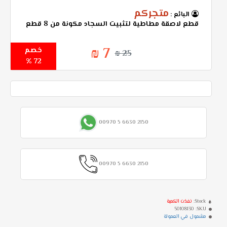
متجركم
البائع :
قطع لاصقة مطاطية لتثبيت السجاد مكونة من 8 قطع
7 ₪
خصم
25 ₪
72 %
00970 5 6630 2150
00970 5 6630 2150
Stock:
نفذت الكمية
50108130
SKU:
مشمول في العمولة