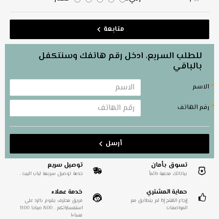
متابعة
للطلب السريع، ادخل رقم هاتفك وسنتكفل
بالباقي
الاسم
رقم الهاتف
أرسل
تسوق بأمان
توصيل سريع
بياناتك محمية دائماً
خدمة توصيل سريعة لباب البيت .
حماية المشتري
خدمة عملاء
إرجاع المُنتج إذا لم يتطابق مع
فريق محترف يقوم بالرد على
المواصفات
استفساراتكم . 8:00 صباحا 11:00
مساءا