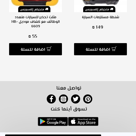
متجركم إكسبريس
متجركم إكسبريس
شنطة مستلزمات السيارة
مثلث تحذير للسيارات متعدد
الوظائف مع كشاف موديل HB-
6609
149 ₪
55 ₪
اضافة للسلة
اضافة للسلة
تواصل معنا
تسوق أينما كنت