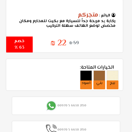
متجركم
البائع :
ركاية يد مريحة جداً للسيارة مع بكيت للمحارم ومكان
مخصص لوضع الهاتف سهلة التركيب
22 ₪
خصم
59 ₪
63 %
الخيارات المتاحة:
بيج
بني
اسود
00970 5 6630 2150
00970 5 6630 2150