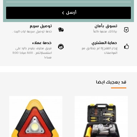
أرسل
تسوق بأمان
توصيل سريع
بياناتك محمية دائماً
خدمة توصيل سريعة لباب البيت .
حماية المشتري
خدمة عملاء
إرجاع المُنتج إذا لم يتطابق مع
فريق محترف يقوم بالرد على
المواصفات
استفساراتكم . 8:00 صباحا 11:00
مساءا
قد يعجبك ايضا